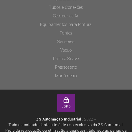
Tubos e Conexões
Secador de Ar
Equipamentos para Pintura
Fontes
Sensores
Vácuo
Partida Suave
Pressostato
Manômetro
LGPD
, 2022 -
ZS Automação Industrial
Todo o conteúdo deste site é de uso exclusivo da ZS Comercial.
Proibida reprodução ou utilização a qualquer título, sob as penas da