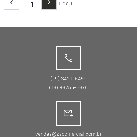
1 de 1
1
(19) 3421-6459
(19) 99756-6976
vendas@zscomercial.com.br