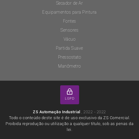
Secador de Ar
Equipamentos para Pintura
Fontes
Sensores
Vácuo
Partida Suave
Pressostato
Manômetro
LGPD
, 2022 - 2022
ZS Automação Industrial
Todo o conteúdo deste site é de uso exclusivo da ZS Comercial.
Proibida reprodução ou utilização a qualquer título, sob as penas da
lei.