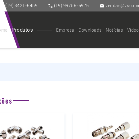
(19) 3421-6459
(19) 99756-6976
vendas@zscomer
Produtos
ome
Empresa
Downloads
Notícias
Vídeo
xões