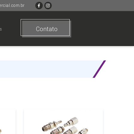
cial.com.br
Contato
s