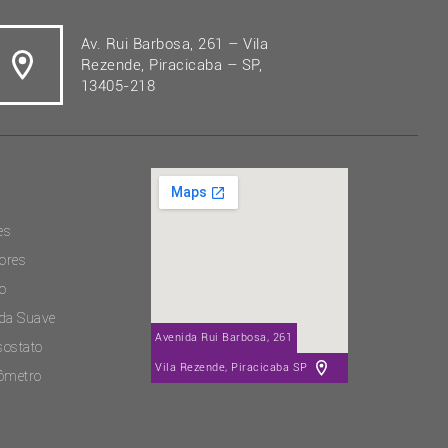
Av. Rui Barbosa, 261 – Vila
Rezende, Piracicaba – SP,
13405-218
es
ores
o
ida Suave
Avenida Rui Barbosa, 261
sostato
Vila Rezende, Piracicaba SP
ômetro