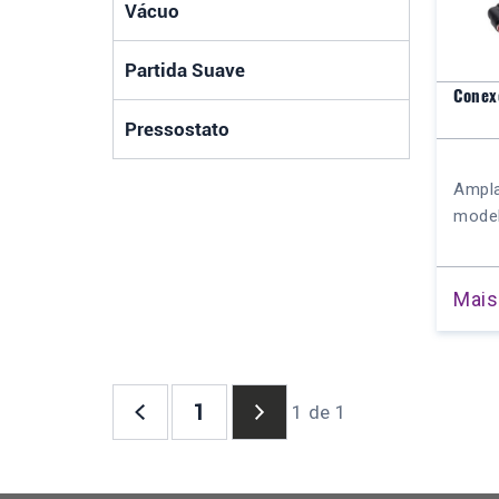
Vácuo
Partida Suave
Conex
Pressostato
Ampla
mode
Mais
1
1 de 1