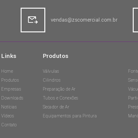
vendas@zscomercial.com.br
Links
Produtos
Home
Válvulas
Font
Produtos
Cilindros
Sens
Empresas
Preparação de Ar
Vácu
Downloads
Tubos e Conexões
Part
Notícias
Secador de Ar
Pres
Vídeos
Equipamentos para Pintura
Man
Contato