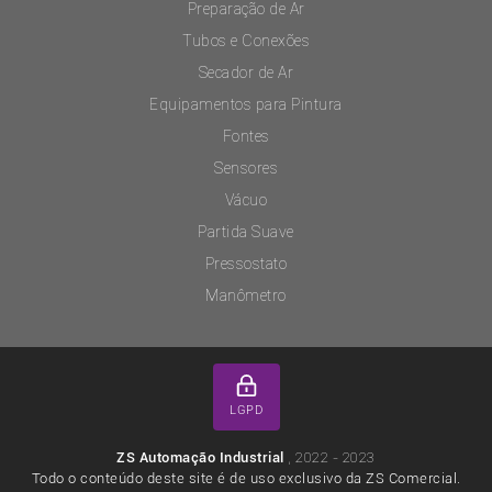
Preparação de Ar
Tubos e Conexões
Secador de Ar
Equipamentos para Pintura
Fontes
Sensores
Vácuo
Partida Suave
Pressostato
Manômetro
LGPD
, 2022 - 2023
ZS Automação Industrial
Todo o conteúdo deste site é de uso exclusivo da ZS Comercial.