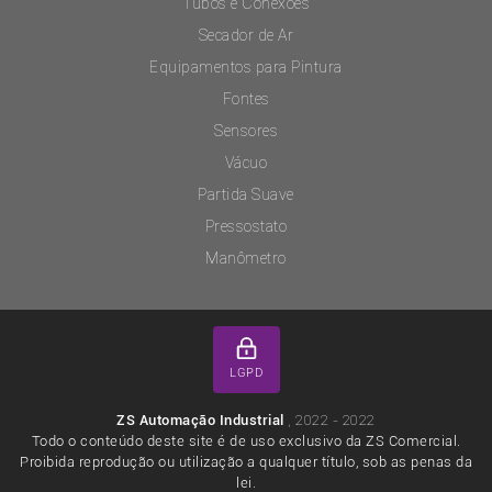
Tubos e Conexões
Secador de Ar
Equipamentos para Pintura
Fontes
Sensores
Vácuo
Partida Suave
Pressostato
Manômetro
LGPD
, 2022 - 2022
ZS Automação Industrial
Todo o conteúdo deste site é de uso exclusivo da ZS Comercial.
Proibida reprodução ou utilização a qualquer título, sob as penas da
lei.