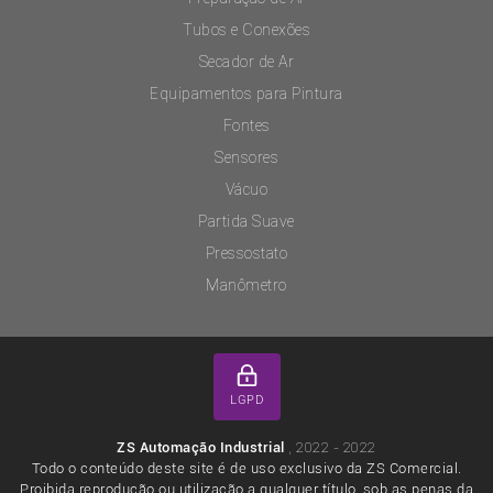
Tubos e Conexões
Secador de Ar
Equipamentos para Pintura
Fontes
Sensores
Vácuo
Partida Suave
Pressostato
Manômetro
LGPD
, 2022 - 2022
ZS Automação Industrial
Todo o conteúdo deste site é de uso exclusivo da ZS Comercial.
Proibida reprodução ou utilização a qualquer título, sob as penas da