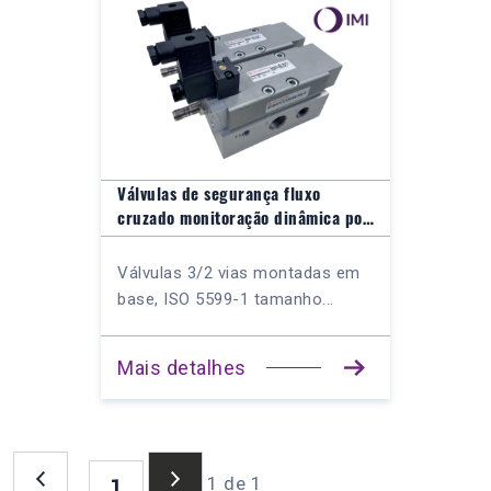
Válvulas de segurança fluxo
cruzado monitoração dinâmica por
clp de segurança
SPBR/VT*/13338-3/2-0
Válvulas 3/2 vias montadas em
base, ISO 5599-1 tamanho...
Mais detalhes
1 de 1
1