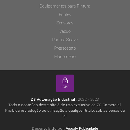
Equipamentos para Pintura
Fontes
Sensores
Vácuo
Partida Suave
Pressostato
Manômetro
LGPD
, 2022 - 2023
ZS Automação Industrial
Todo o conteúdo deste site é de uso exclusivo da ZS Comercial.
Proibida reprodução ou utilização a qualquer título, sob as penas da
lei.
Desenvolvido por:
Visualy Publicidade