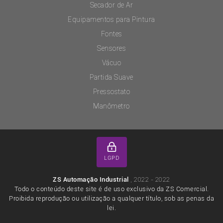
Secador de Ar
Equipamentos para Pintura
Fontes
Sensores
Vácuo
Partida Suave
Pressostato
Manômetro
LGPD
, 2022 - 2022
ZS Automação Industrial
Todo o conteúdo deste site é de uso exclusivo da ZS Comercial.
Proibida reprodução ou utilização a qualquer título, sob as penas da
lei.