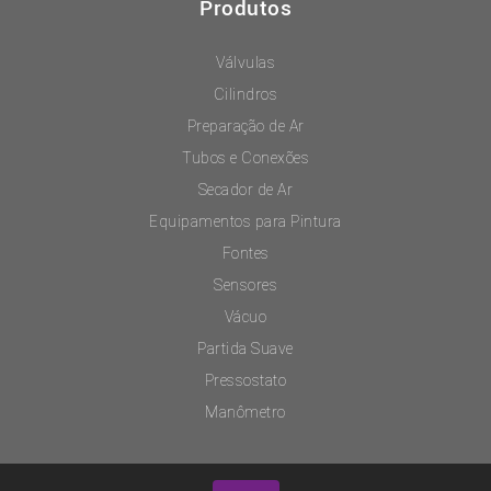
Produtos
Válvulas
Cilindros
Preparação de Ar
Tubos e Conexões
Secador de Ar
Equipamentos para Pintura
Fontes
Sensores
Vácuo
Partida Suave
Pressostato
Manômetro