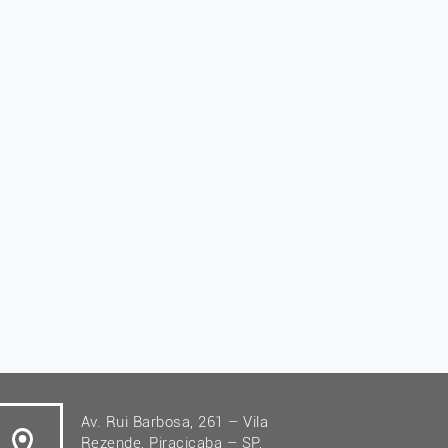
Av. Rui Barbosa, 261 – Vila
Rezende, Piracicaba – SP,