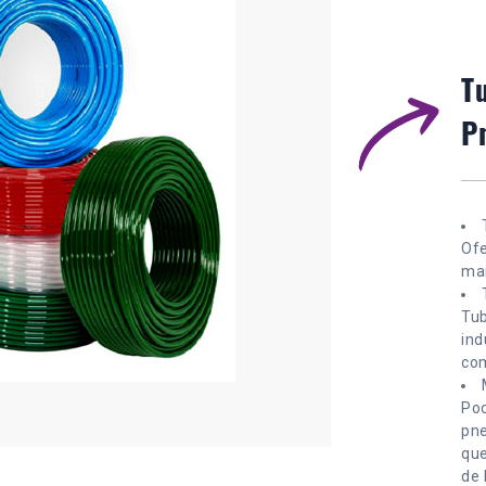
T
P
Ofe
mai
Tub
ind
com
Pod
pne
que
de