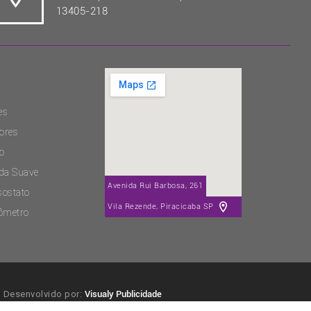
13405-218
es
ores
o
ida Suave
Avenida Rui Barbosa, 261
sostato
Vila Rezende, Piracicaba SP
ômetro
Desenvolvido por:
Visualy Publicidade