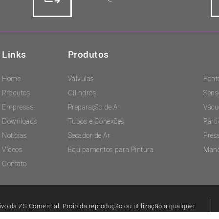
Links
Produtos
Home
Válvulas
Font
Produtos
Cilindros
Sens
Empresas
Preparação de Ar
Vácu
Downloads
Tubos e Conexões
Part
Notícias
Secador de Ar
Pres
Vídeos
Equipamentos para Pintura
Man
Contato
ivo da ZS Comercial. Proibida reprodução ou utilização a qualquer