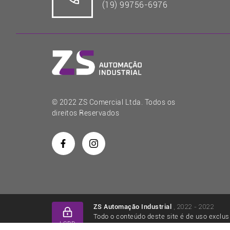
(19) 99756-6976
© 2022 ZS Comercial Ltda. Todos os
direitos Reservados
, 2022 - 2022
ZS Automação Industrial
Todo o conteúdo deste site é de uso exclus
LGPD
título, sob as penas da lei.