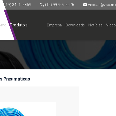
(19) 3421-6459
(19) 99756-6976
vendas@zscomer
Produtos
ome
Empresa
Downloads
Notícias
Vídeo
as Pneumáticas