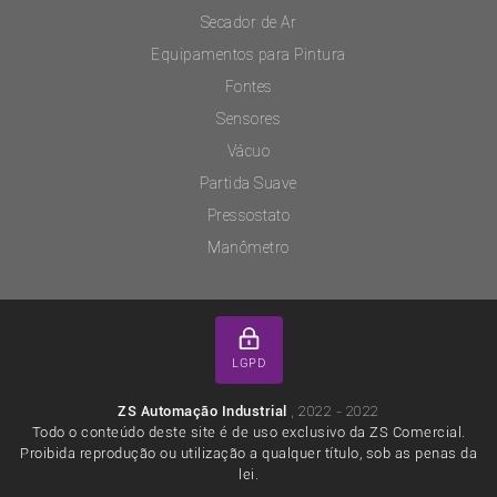
Secador de Ar
Equipamentos para Pintura
Fontes
Sensores
Vácuo
Partida Suave
Pressostato
Manômetro
LGPD
, 2022 - 2022
ZS Automação Industrial
Todo o conteúdo deste site é de uso exclusivo da ZS Comercial.
Proibida reprodução ou utilização a qualquer título, sob as penas da
lei.