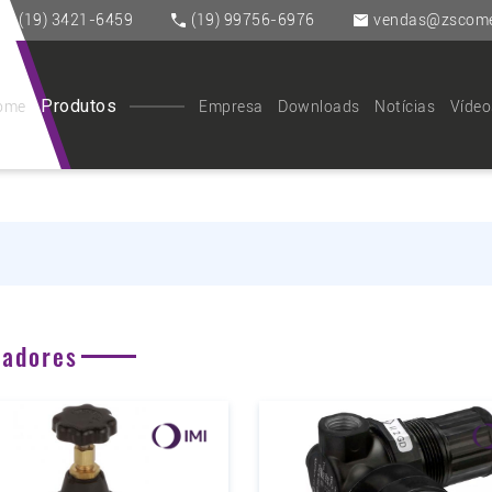
(19) 3421-6459
(19) 99756-6976
vendas@zscomer
Produtos
ome
Empresa
Downloads
Notícias
Vídeo
ladores