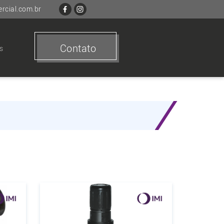
cial.com.br
Contato
s