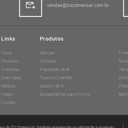
vendas@zscomercial.com.br
Links
Produtos
Home
Válvulas
Font
Produtos
Cilindros
Sens
Empresas
Preparação de Ar
Vácu
Downloads
Tubos e Conexões
Part
Notícias
Secador de Ar
Pres
Vídeos
Equipamentos para Pintura
Man
Contato
ivo da ZS Comercial. Proibida reprodução ou utilização a qualquer