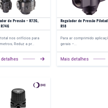
ador de Pressão – R72G,
Regulador de Pressão Pilotad
 R74G
R18
 total nos orifícios para
Para ar comprimido aplicaç
etros; Reduz a pr...
gerais –...
 detalhes
Mais detalhes