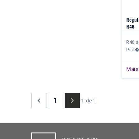
Regul
R46
R46 s
Pist�.
Mais
1
1 de 1