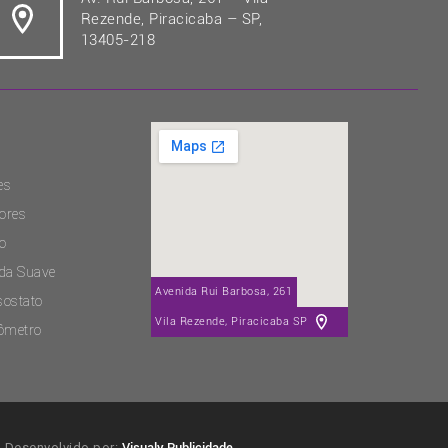
Rezende, Piracicaba – SP,
13405-218
es
ores
o
ida Suave
Avenida Rui Barbosa, 261
sostato
Vila Rezende, Piracicaba SP
ômetro
Desenvolvido por:
Visualy Publicidade