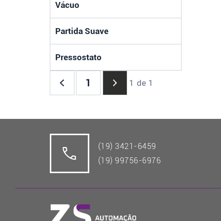
Vácuo
Partida Suave
Pressostato
1
1 de 1
(19) 3421-6459
(19) 99756-6976