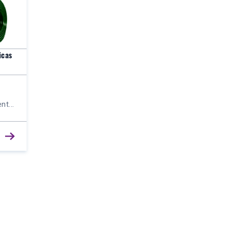
icas
nt...