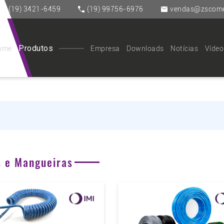
(19) 3421-6459
(19) 99756-6976
vendas@zscomer
Produtos
ome
Empresa
Downloads
Notícias
Vídeo
s e Mangueiras