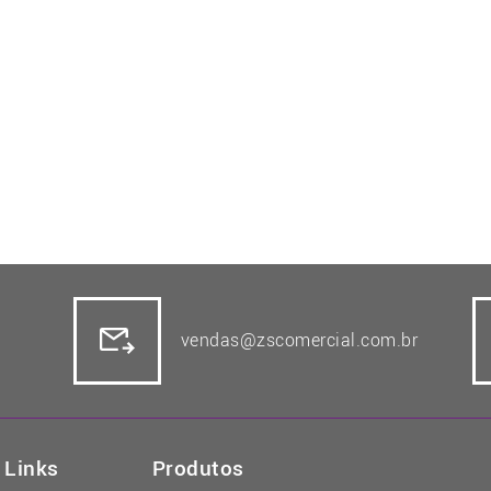
vendas@zscomercial.com.br
Links
Produtos