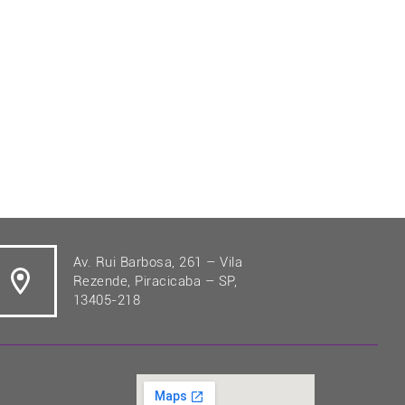
Av. Rui Barbosa, 261 – Vila
Rezende, Piracicaba – SP,
13405-218