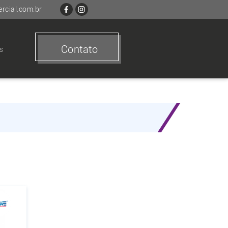
cial.com.br
Contato
s