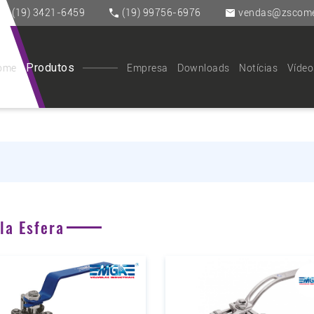
(19) 3421-6459
(19) 99756-6976
vendas@zscomer
Produtos
ome
Empresa
Downloads
Notícias
Vídeo
la Esfera