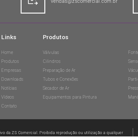
vendas@zscomercial.com.br
Links
Produtos
Home
Válvulas
Font
Produtos
Cilindros
Sens
Empresas
Preparação de Ar
Vácu
Downloads
Tubos e Conexões
Part
Notícias
Secador de Ar
Pres
Vídeos
Equipamentos para Pintura
Man
Contato
ivo da ZS Comercial. Proibida reprodução ou utilização a qualquer