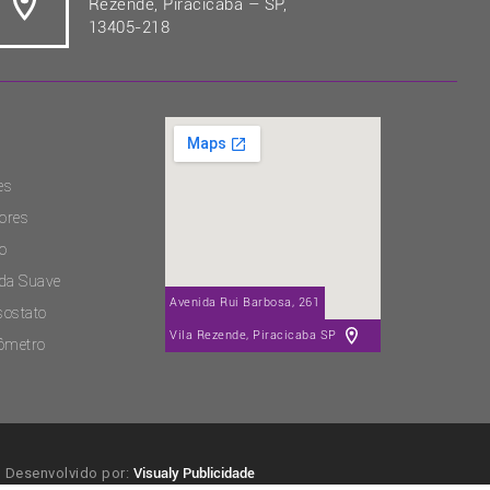
Rezende, Piracicaba – SP,
13405-218
es
ores
o
ida Suave
Avenida Rui Barbosa, 261
sostato
Vila Rezende, Piracicaba SP
ômetro
Desenvolvido por:
Visualy Publicidade