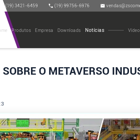
(19) 3421-6459
(19) 99756-6976
vendas@zscomer
Notícias
ome
Produtos
Empresa
Downloads
Vídeo
 SOBRE O METAVERSO INDU
23