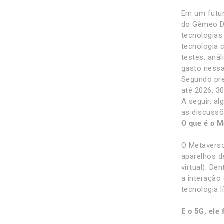
Em um futur
do Gêmeo Di
tecnologias
tecnologia 
testes, aná
gasto nessa
Segundo pre
até 2026, 3
A seguir, a
as discussõ
O que é o M
O Metaverso
aparelhos d
virtual). De
a interação
tecnologia l
E o 5G, ele