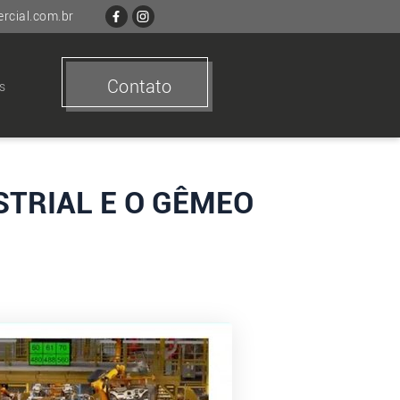
cial.com.br
Contato
s
STRIAL E O GÊMEO