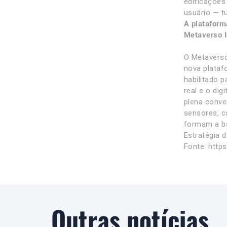
edificações
usuário — t
A plataform
Metaverso I
O Metaverso
nova plataf
habilitado 
real e o dig
plena conve
sensores, co
formam a bas
Estratégia 
Fonte: http
Outras notícias