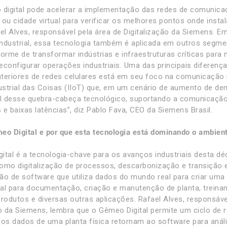
 digital pode acelerar a implementação das redes de comunicaçã
ou cidade virtual para verificar os melhores pontos onde instala
ael Alves, responsável pela área de Digitalização da Siemens. 
ndustrial, essa tecnologia também é aplicada em outros segm
orme de transformar indústrias e infraestruturas críticas para 
econfigurar operações industriais. Uma das principais diferença
teriores de redes celulares está em seu foco na comunicação
dustrial das Coisas (IIoT) que, em um cenário de aumento de d
 desse quebra-cabeça tecnológico, suportando a comunicação
e baixas latências”, diz Pablo Fava, CEO da Siemens Brasil.
eo Digital e por que esta tecnologia está dominando o ambient
ital é a tecnologia-chave para os avanços industriais desta d
omo digitalização de processos, descarbonização e transição e
ão de software que utiliza dados do mundo real para criar uma 
al para documentação, criação e manutenção de planta, treina
produtos e diversas outras aplicações. Rafael Alves, responsáve
ão da Siemens, lembra que o Gêmeo Digital permite um ciclo de
 os dados de uma planta física retornam ao software para anál