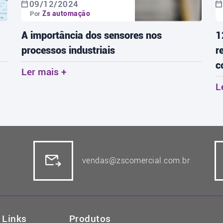
09/12/2024
Zs automação
Por
A importância dos sensores nos
1
processos industriais
r
c
Ler mais +
L
vendas@zscomercial.com.br
Links
Produtos