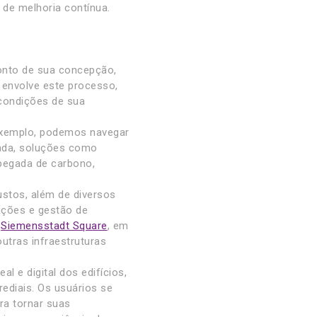
de melhoria contínua.
onto de sua concepção,
 envolve este processo,
s condições de sua
exemplo, podemos navegar
izada, soluções como
pegada de carbono,
stos, além de diversos
ações e gestão de
a
Siemensstadt Square
, em
outras infraestruturas
 e digital dos edifícios,
ediais. Os usuários se
ra tornar suas