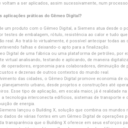
 voltam a ser aplicados, assim sucessivamente, num processo 
s aplicações práticas do Gêmeo Digital?
de um produto com o Gêmeo Digital, a Siemens atua desde o p
r testes de embalagem, rótulo, resistência ao calor e tudo que
ão real. Ao tratá-lo virtualmente, é possível antecipar todas a
antevendo falhas e deixando-o apto para a finalização.
 Digital de uma fábrica ou uma plataforma de petróleo, por 
te virtual analisando, testando e aplicando, de maneira digital
 de operadores, ergonomia para colaboradores, diminuição de 
custos e dezenas de outros contextos do mundo real.
vimento das cidades, o Gêmeo Digital promove economia de cu
 planejamento urbano, desde projetos e construções até oper
teiros. Esse tipo de aplicação, em escala maior, já é realidade n
 a tecnologia interconecta edifícios, sistemas de transporte e 
buição de energia.
Siemens lançou o Building X, solução que combina os mundos real
o dados de várias fontes em um Gêmeo Digital de operações pr
da transparência que o Building X oferece em seus esforços pa