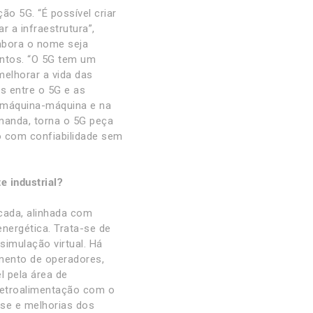
o 5G. “É possível criar
r a infraestrutura”,
Embora o nome seja
entos. “O 5G tem um
melhorar a vida das
s entre o 5G e as
 máquina-máquina e na
emanda, torna o 5G peça
 com confiabilidade sem
e industrial?
écada, alinhada com
nergética. Trata-se de
simulação virtual. Há
mento de operadores,
l pela área de
 retroalimentação com o
ise e melhorias dos