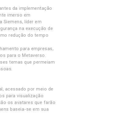
 antes da implementação
ente imerso em
a Siemens, líder em
segurança na execução de
 como redução do tempo
elhamento para empresas,
os para o Metaverso.
esses temas que permeiam
ssoas.
al, acessado por meio de
os para visualização
, são os avatares que farão
emens baseia-se em sua