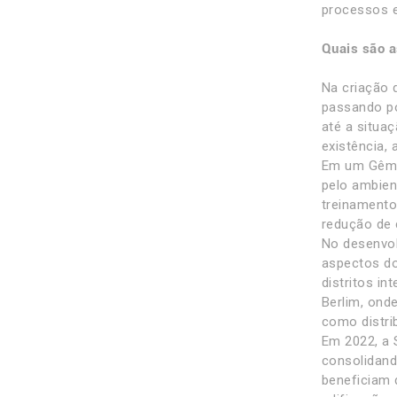
processos e
Quais são a
Na criação 
passando po
até a situaç
existência, 
Em um Gêmeo
pelo ambien
treinamento
redução de 
No desenvol
aspectos do
distritos in
Berlim, onde
como distri
Em 2022, a 
consolidand
beneficiam 