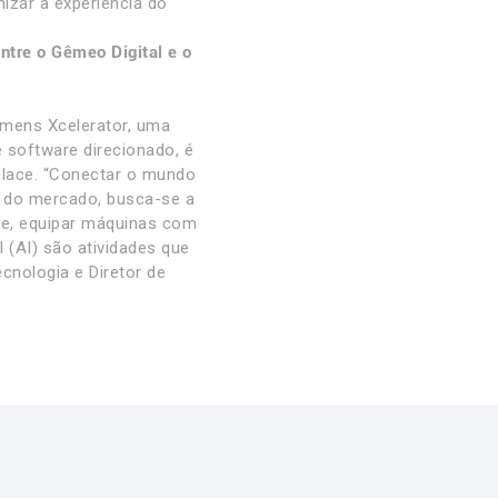
izar a experiência do
ntre o Gêmeo Digital e o
emens Xcelerator, uma
 software direcionado, é
place. “Conectar o mundo
er do mercado, busca-se a
nte, equipar máquinas com
al (AI) são atividades que
ecnologia e Diretor de