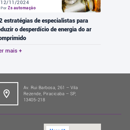
12/11/2024
18/11
Zs automação
Zs 
Por
Por
2 estratégias de especialistas para
As tend
eduzir o desperdício de energia do ar
redefini
omprimido
Ler mai
er mais +
Av. Rui Barbosa, 261 – Vila
Rezende, Piracicaba – SP,
13405-218