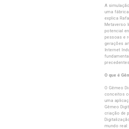
A simulação
uma fábrica 
explica Raf
Metaverso I
potencial en
pessoas e r
gerações an
Internet In
fundamental
precedentes 
O que é Gêm
O Gêmeo Dig
conceitos c
uma aplicaç
Gêmeo Digit
criação de 
Digitalizaç
mundo real: