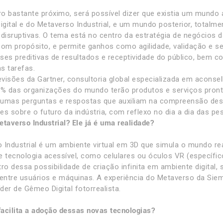
o bastante próximo, será possível dizer que existia um mundo
gital e do Metaverso Industrial, e um mundo posterior, totalm
 disruptivas. O tema está no centro da estratégia de negócios d
com propósito, e permite ganhos como agilidade, validação e 
lises preditivas de resultados e receptividade do público, bem
s tarefas.
visões da Gartner, consultoria global especializada em acons
0% das organizações do mundo terão produtos e serviços pront
lgumas perguntas e respostas que auxiliam na compreensão d
es sobre o futuro da indústria, com reflexo no dia a dia das pe
etaverso Industrial? Ele já é uma realidade?
 Industrial é um ambiente virtual em 3D que simula o mundo re
e tecnologia acessível, como celulares ou óculos VR (específic
ntro dessa possibilidade de criação infinita em ambiente digital
 entre usuários e máquinas. A experiência do Metaverso da Si
íder de Gêmeo Digital fotorrealista.
 facilita a adoção dessas novas tecnologias?