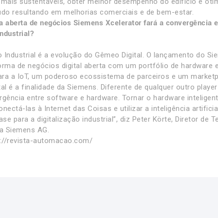
 mais sustentáveis, obter melhor desempenho do edifício e otim
udo resultando em melhorias comerciais e de bem-estar.
a aberta de negócios Siemens Xcelerator fará a convergência e
ndustrial?
 Industrial é a evolução do Gêmeo Digital. O lançamento do Si
orma de negócios digital aberta com um portfólio de hardware e
para a IoT, um poderoso ecossistema de parceiros e um market
ital é a finalidade da Siemens. Diferente de qualquer outro play
rgência entre software e hardware. Tornar o hardware intelige
nectá-las à Internet das Coisas e utilizar a inteligência artifici
e para a digitalização industrial”, diz Peter Körte, Diretor de T
da Siemens AG.
s://revista-automacao.com/