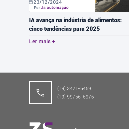
09/12/2024
Zs automação
Por
tos:
A importância dos sensores nos
processos industriais
Ler mais +
(19) 3421-6459
(19) 99756-6976