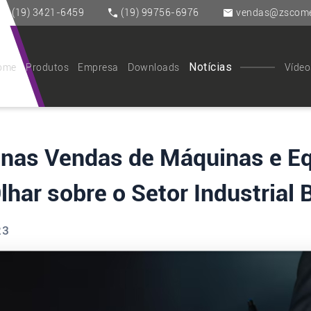
(19) 3421-6459
(19) 99756-6976
vendas@zscomer
Notícias
ome
Produtos
Empresa
Downloads
Vídeo
a nas Vendas de Máquinas e 
har sobre o Setor Industrial B
23