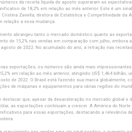
 números da receita líquida de agosto superaram as expectativ
nificativo de 18,2% em relação ao mês anterior. Este é um sin
 Cristina Zanella, diretora de Estatística e Competitividade da
m relação a essa mudança.
mento abrangeu tanto o mercado doméstico quanto as exporta
nto de 15,2% nas vendas em comparação com julho, embora ai
agosto de 2022. No acumulado do ano, a retração nas receitas
 nas exportações, os números são ainda mais impressionantes
5,2% em relação ao mês anterior, atingindo US$ 1,464 bilhão,
gosto de 2022. O Brasil está fazendo sua marca globalmente,
ções de máquinas e equipamentos para várias regiões do mund
e destacar que, apesar da desaceleração no mercado global e 
dólar, as exportações continuam a crescer. A América do Norte
gnificativos para essas exportações, destacando a relevância d
sileira.
 crescimento nas vendas seja um sinal positivo, o aumento 