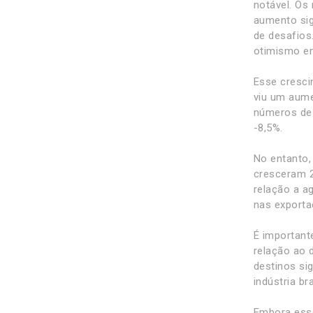
notável. Os
aumento sig
de desafios.
otimismo e
Esse cresci
viu um aume
números de 
-8,5%.
No entanto,
cresceram 2
relação a a
nas exporta
É important
relação ao 
destinos si
indústria bra
Embora esse