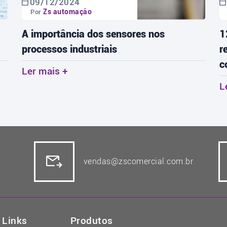
09/12/2024
Zs automação
Por
A importância dos sensores nos
1
processos industriais
r
c
Ler mais +
L
vendas@zscomercial.com.br
Links
Produtos