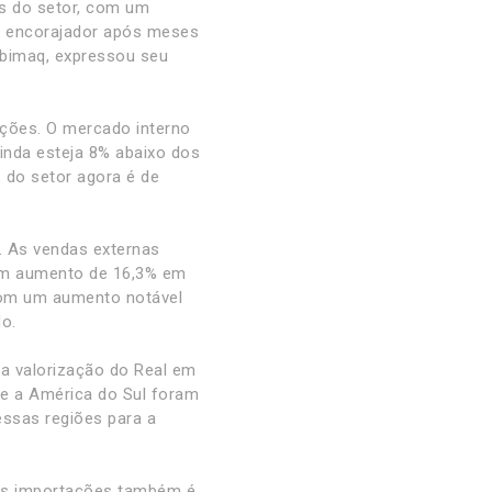
as do setor, com um
al encorajador após meses
 Abimaq, expressou seu
ções. O mercado interno
nda esteja 8% abaixo dos
 do setor agora é de
. As vendas externas
 um aumento de 16,3% em
 com um aumento notável
o.
da valorização do Real em
 e a América do Sul foram
essas regiões para a
nas importações também é