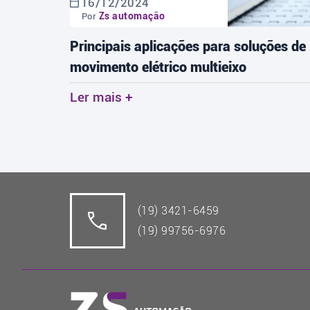
16/12/2024
Zs automação
Por
tos:
Principais aplicações para soluções de
movimento elétrico multieixo
Ler mais +
(19) 3421-6459
(19) 99756-6976