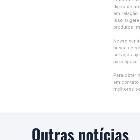
digno de no
em relação 
Isso sugere
produtos im
Nesse cenár
busca de so
serviços aj
para apoiar
Para obter 
em contato 
melhores so
Outras notícias