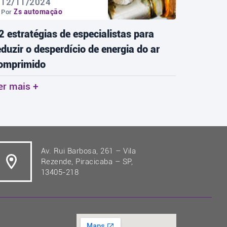
12/11/2024
18/11
Zs automação
Zs 
Por
Por
2 estratégias de especialistas para
As tend
eduzir o desperdício de energia do ar
redefini
omprimido
Ler mai
er mais +
Av. Rui Barbosa, 261 – Vila
Rezende, Piracicaba – SP,
13405-218