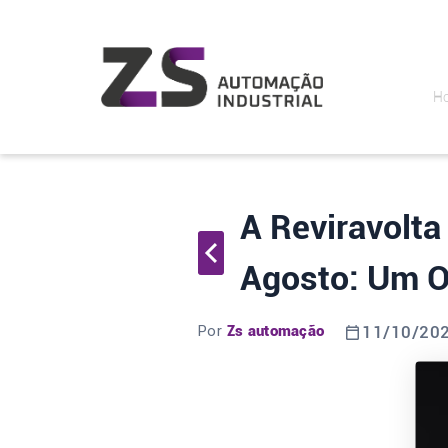
H
A Reviravolt
Agosto: Um Ol
Por
Zs automação
11/10/20