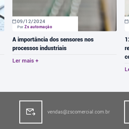
09/12/2024
Zs automação
Por
A importância dos sensores nos
1
processos industriais
r
c
Ler mais +
L
vendas@zscomercial.com.br