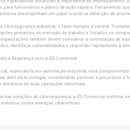
 os especialistas enfatizam a importância do monitoramento c
s para funcionários e planos de ação rápidos. Ferramentas q
sistema desempenham um papel crucial na detecção de anomal
a cibersegurança industrial, o fator humano é central. Treina
erações presentes no mercado de trabalho e focados no comp
s organizações também devem considerar a contratação de equi
ados, identificar vulnerabilidades e responder rapidamente a am
ndo a Segurança com a ZS Comercial
ial, especialista em automação industrial, está comprometida
ai além da tecnologia, considerando pessoas e processos a fi
e eficiência de suas operações industriais.
a das soluções de cibersegurança, a ZS Comercial reafirma 
 indústria contra ameaças cibernéticas.