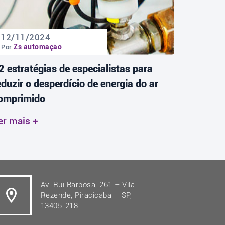
12/11/2024
18/11
Zs automação
Zs 
Por
Por
2 estratégias de especialistas para
As tend
eduzir o desperdício de energia do ar
redefini
omprimido
Ler mai
er mais +
Av. Rui Barbosa, 261 – Vila
Rezende, Piracicaba – SP,
13405-218