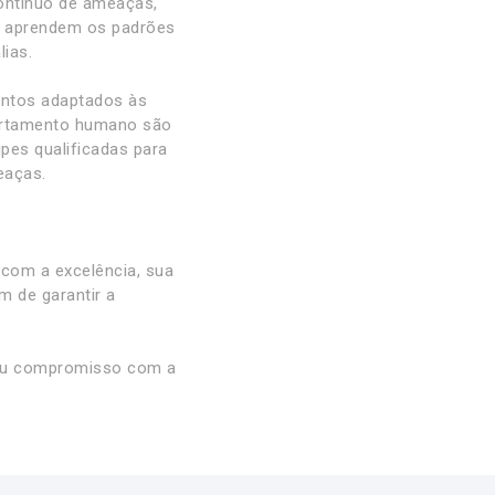
ontínuo de ameaças,
ue aprendem os padrões
ias.
mentos adaptados às
ortamento humano são
pes qualificadas para
eaças.
 com a excelência, sua
m de garantir a
seu compromisso com a