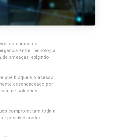
tivos no campo da
ergência entre Tecnologia
a de ameaças, exigindo
e que bloqueia o acesso
temente desencadeado por
idade de soluções
aques comprometam toda a
-se possível conter