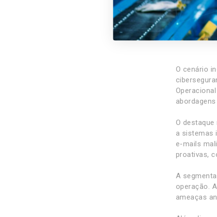
O cenário i
cibersegura
Operacional
abordagens 
O destaque 
a sistemas 
e-mails mal
proativas, 
A segmentaç
operação. Ao
ameaças ant