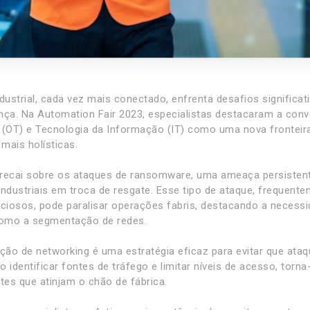
ndustrial, cada vez mais conectado, enfrenta desafios significa
nça. Na Automation Fair 2023, especialistas destacaram a conv
 (OT) e Tecnologia da Informação (IT) como uma nova fronteir
mais holísticas.
recai sobre os ataques de ransomware, uma ameaça persistent
industriais em troca de resgate. Esse tipo de ataque, frequen
iciosos, pode paralisar operações fabris, destacando a necess
como a segmentação de redes.
ão de networking é uma estratégia eficaz para evitar que at
 identificar fontes de tráfego e limitar níveis de acesso, torna
es que atinjam o chão de fábrica.