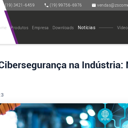
(19) 3421-6459
(19) 99756-6976
vendas@zscomer
Notícias
ome
Produtos
Empresa
Downloads
Vídeo
Cibersegurança na Indústria: 
23