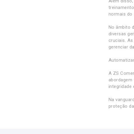
Além disso,
treinamento
normais do 
No âmbito d
diversas g
cruciais. A
gerenciar d
Automatiza
A ZS Comerc
abordagem v
integridade 
Na vanguard
proteção da