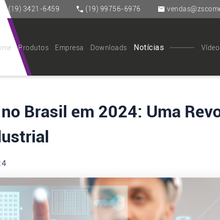
(19) 3421-6459
(19) 99756-6976
vendas@zscomer
Notícias
ome
Produtos
Empresa
Downloads
Vídeo
0 no Brasil em 2024: Uma Rev
ustrial
24