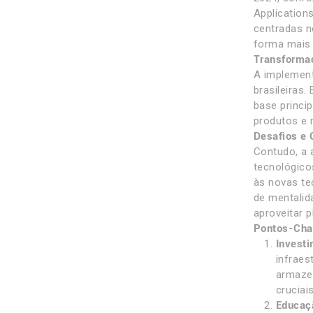
Applications
centradas n
forma mais 
Transformaç
A implement
brasileiras
base princi
produtos e n
Desafios e 
Contudo, a 
tecnológico
às novas t
de mentalid
aproveitar 
Pontos-Chav
Investi
infraes
armazen
cruciai
Educaç