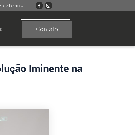
cial.com.br
Contato
s
olução Iminente na