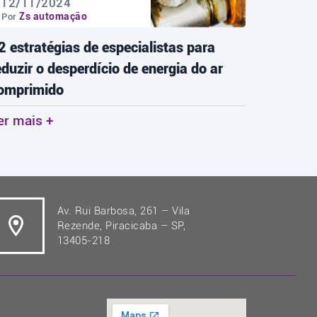
12/11/2024
18/11
Zs automação
Zs 
Por
Por
2 estratégias de especialistas para
As tend
eduzir o desperdício de energia do ar
redefini
omprimido
Ler mai
er mais +
Av. Rui Barbosa, 261 – Vila
Rezende, Piracicaba – SP,
13405-218