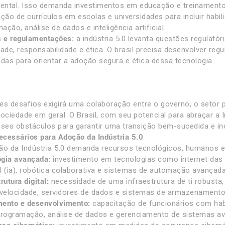
ental. Isso demanda investimentos em educação e treinament
ação de currículos em escolas e universidades para incluir habi
ação, análise de dados e inteligência artificial.
 e regulamentações:
a indústria 5.0 levanta questões regulatór
dade, responsabilidade e ética. O brasil precisa desenvolver re
adas para orientar a adoção segura e ética dessa tecnologia.
es desafios exigirá uma colaboração entre o governo, o setor pr
ociedade em geral. O Brasil, com seu potencial para abraçar a In
sses obstáculos para garantir uma transição bem-sucedida e inc
cessários para Adoção da Indústria 5.0
ão da Indústria 5.0 demanda recursos tecnológicos, humanos e 
ogia avançada:
investimento em tecnologias como internet das co
ial (ia), robótica colaborativa e sistemas de automação avançada
rutura digital:
necessidade de uma infraestrutura de ti robusta,
 velocidade, servidores de dados e sistemas de armazenamento
mento e desenvolvimento:
capacitação de funcionários com habi
rogramação, análise de dados e gerenciamento de sistemas a