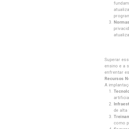
fundam
atualiz
program
Normas
privaci
atualiz
Superar ess
ensino e a s
enfrentar e
Recursos Ne
A implantaç
Tecnol
artific
Infraest
de alta
Treina
como p