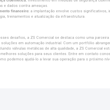
ça cibernética:
investimento em medidas de segurança ciberné
as e dados contra ameaças.
mento financeiro:
a implantação envolve custos significativos, i
gia, treinamentos e atualização da infraestrutura.
sses desafios, a ZS Comercial se destaca como uma parceira 
soluções em automação industrial. Com um portfólio abrange
ncluindo válvulas metálicas de alta qualidade, a ZS Comercial 
 melhores soluções para seus clientes. Entre em contato con
mo podemos ajudá-lo a levar sua operação para o próximo nível