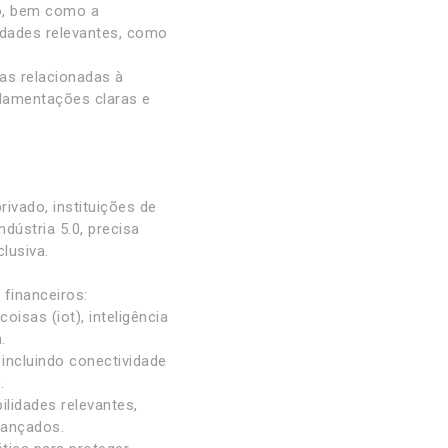
o, bem como a
lidades relevantes, como
ias relacionadas à
gulamentações claras e
ivado, instituições de
dústria 5.0, precisa
lusiva.
financeiros:
isas (iot), inteligência
.
 incluindo conectividade
.
lidades relevantes,
vançados.