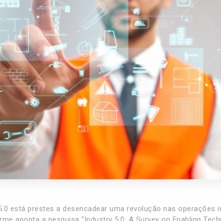
 5.0 está prestes a desencadear uma revolução nas operações in
rme aponta a pesquisa “Industry 5.0: A Survey on Enabling Tech