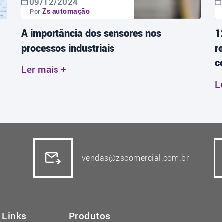
09/12/2024
Zs automação
Por
A importância dos sensores nos
1
processos industriais
r
c
Ler mais +
L
vendas@zscomercial.com.br
Links
Produtos