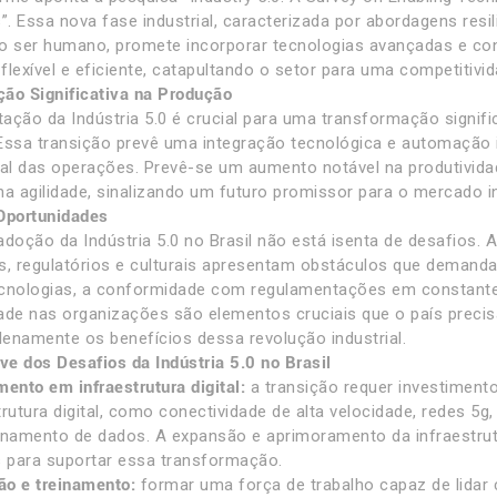
”. Essa nova fase industrial, caracterizada por abordagens resil
o ser humano, promete incorporar tecnologias avançadas e co
flexível e eficiente, catapultando o setor para uma competitiv
ão Significativa na Produção
ação da Indústria 5.0 é crucial para uma transformação signif
. Essa transição prevê uma integração tecnológica e automação i
pal das operações. Prevê-se um aumento notável na produtivida
a agilidade, sinalizando um futuro promissor para o mercado ind
Oportunidades
adoção da Indústria 5.0 no Brasil não está isenta de desafios
s, regulatórios e culturais apresentam obstáculos que deman
ecnologias, a conformidade com regulamentações em constant
ade nas organizações são elementos cruciais que o país precis
plenamente os benefícios dessa revolução industrial.
e dos Desafios da Indústria 5.0 no Brasil
mento em infraestrutura digital:
a transição requer investimento
trutura digital, como conectividade de alta velocidade, redes 5g
amento de dados. A expansão e aprimoramento da infraestrutura
s para suportar essa transformação.
ão e treinamento:
formar uma força de trabalho capaz de lidar c