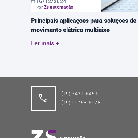
16/12/2024
Zs automação
Por
tos:
Principais aplicações para soluções de
movimento elétrico multieixo
Ler mais +
(19) 3421-6459
(19) 99756-6976