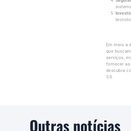
Seguran
sistem
Investi
tecnolo
Em meio a e
que buscam 
serviços, i
fornecer as
descubra co
5.0.
Outras notícias