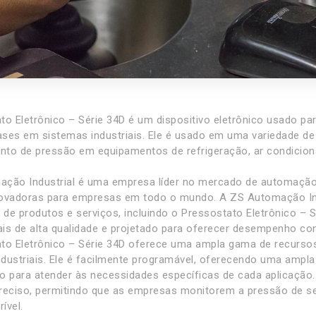
to Eletrônico – Série 34D é um dispositivo eletrônico usado pa
gases em sistemas industriais. Ele é usado em uma variedade de 
to de pressão em equipamentos de refrigeração, ar condicion
ção Industrial é uma empresa líder no mercado de automação 
ovadoras para empresas em todo o mundo. A ZS Automação In
de produtos e serviços, incluindo o Pressostato Eletrônico – S
is de alta qualidade e projetado para oferecer desempenho con
to Eletrônico – Série 34D oferece uma ampla gama de recursos
dustriais. Ele é facilmente programável, oferecendo uma ampl
o para atender às necessidades específicas de cada aplicação. 
reciso, permitindo que as empresas monitorem a pressão de 
ível.