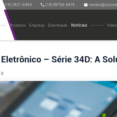
(19) 3421-6459
(19) 99756-6976
vendas@zscomer
Notícias
ome
Produtos
Empresa
Downloads
Vídeo
Eletrônico – Série 34D: A So
23