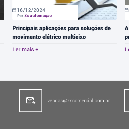
09/12/2024
Zs automação
Por
A importância dos sensores nos
1
processos industriais
r
c
Ler mais +
L
vendas@zscomercial.com.br