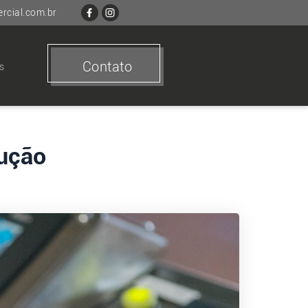
cial.com.br
Contato
s
lução