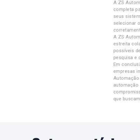
A ZS Automa
completa pa
seus sistem
selecionar 
corretament
A ZS Automa
estreita co
possíveis d
pesquisa e 
Em conclusã
empresas in
Automação I
automação i
compromisso
que buscam 