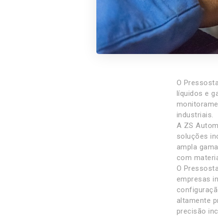
O Pressosta
líquidos e 
monitoramen
industriais.
A ZS Automa
soluções in
ampla gama 
com materia
O Pressosta
empresas in
configuraçã
altamente p
precisão incr