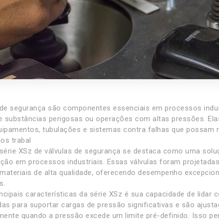
 de segurança são componentes essenciais em processos indus
 substâncias perigosas ou operações com altas pressões. Ela
uipamentos, tubulações e sistemas contra falhas que possam r
os trabal
 série XSz de válvulas de segurança se destaca como uma soluç
eção em processos industriais. Essas válvulas foram projetada
materiais de alta qualidade, oferecendo desempenho excepcio
s.
ncipais características da série XSz é sua capacidade de lidar 
das para suportar cargas de pressão significativas e são ajusta
ente quando a pressão excede um limite pré-definido. Isso pe