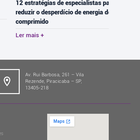
2 estratégias de especialistas para
As tend
eduzir o desperdício de energia do ar
redefini
omprimido
Ler mai
er mais +
Av. Rui Barbosa, 261 – Vila
Rezende, Piracicaba – SP,
13405-218
es