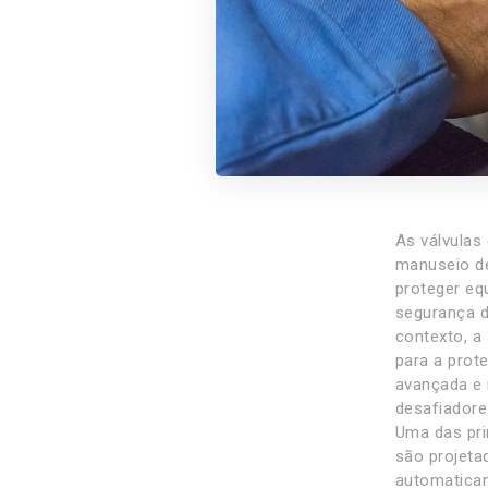
As válvulas
manuseio de
proteger eq
segurança d
contexto, a
para a prot
avançada e 
desafiadore
Uma das pri
são projeta
automaticam