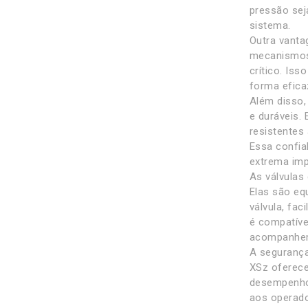
pressão sej
sistema.
Outra vanta
mecanismos 
crítico. Iss
forma efica
Além disso,
e duráveis.
resistentes
Essa confiab
extrema imp
As válvulas
Elas são eq
válvula, fac
é compatíve
acompanhem 
A segurança
XSz oferece
desempenho 
aos operado