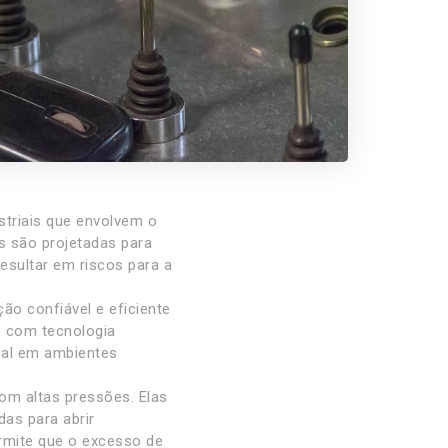
triais que envolvem o
s são projetadas para
esultar em riscos para a
ão confiável e eficiente
s com tecnologia
nal em ambientes
com altas pressões. Elas
das para abrir
rmite que o excesso de