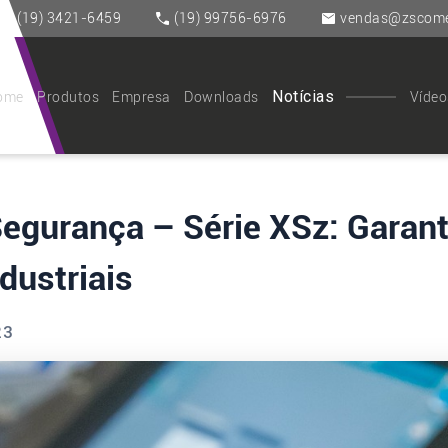
(19) 3421-6459
(19) 99756-6976
vendas@zscomer
Notícias
ome
Produtos
Empresa
Downloads
Vídeo
Segurança – Série XSz: Garan
dustriais
23