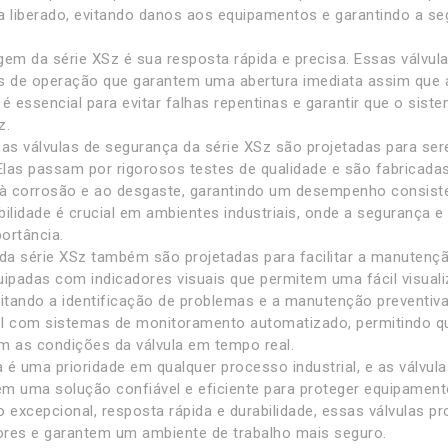
a liberado, evitando danos aos equipamentos e garantindo a s
gem da série XSz é sua resposta rápida e precisa. Essas válvu
de operação que garantem uma abertura imediata assim que a
o é essencial para evitar falhas repentinas e garantir que o sist
z.
 as válvulas de segurança da série XSz são projetadas para se
 Elas passam por rigorosos testes de qualidade e são fabricada
 à corrosão e ao desgaste, garantindo um desempenho consist
ilidade é crucial em ambientes industriais, onde a segurança e 
ortância.
 da série XSz também são projetadas para facilitar a manutenç
uipadas com indicadores visuais que permitem uma fácil visual
ilitando a identificação de problemas e a manutenção preventiva
l com sistemas de monitoramento automatizado, permitindo q
as condições da válvula em tempo real.
 é uma prioridade em qualquer processo industrial, e as válvul
m uma solução confiável e eficiente para proteger equipamen
excepcional, resposta rápida e durabilidade, essas válvulas pr
res e garantem um ambiente de trabalho mais seguro.