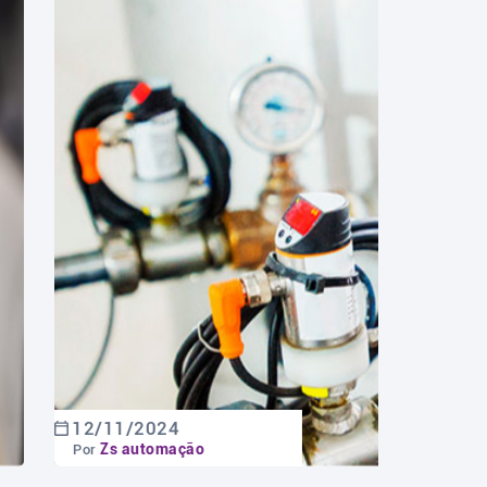
12/11/2024
18/11
Zs automação
Zs 
Por
Por