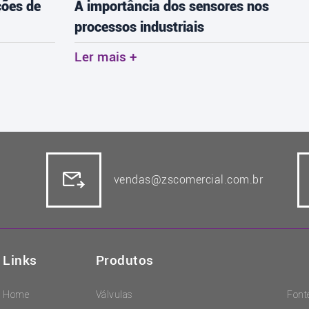
A importância dos sensores nos
1
processos industriais
r
c
Ler mais +
L
vendas@zscomercial.com.br
Links
Produtos
Home
Válvulas
Font