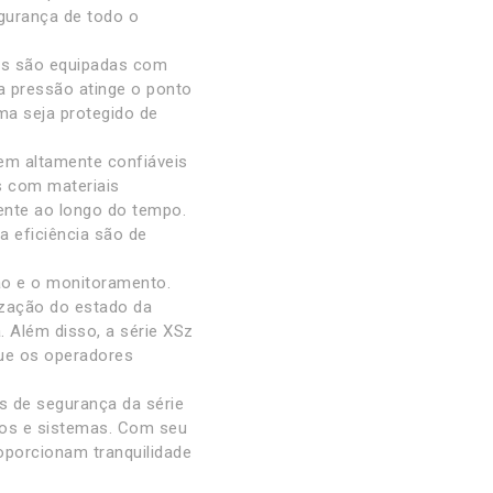
egurança de todo o
las são equipadas com
 pressão atinge o ponto
ema seja protegido de
rem altamente confiáveis
s com materiais
ente ao longo do tempo.
a eficiência são de
ão e o monitoramento.
ização do estado da
. Além disso, a série XSz
ue os operadores
as de segurança da série
tos e sistemas. Com seu
oporcionam tranquilidade