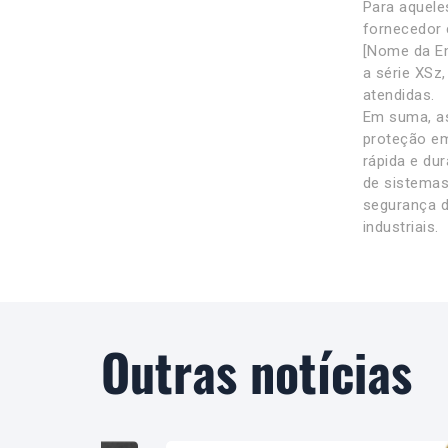
Para aquele
fornecedor 
[Nome da Em
a série XSz
atendidas.
Em suma, as
proteção em
rápida e du
de sistemas 
segurança d
industriais.
Outras notícias