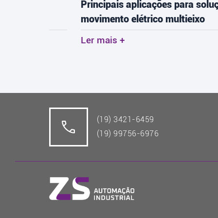
tos:
Principais aplicações para soluções de
movimento elétrico multieixo
Ler mais +
(19) 3421-6459
(19) 99756-6976