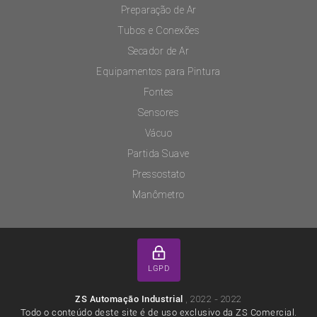
Preparação de Ar
Tubos e Conexões
Secador de Ar
Equipamentos para Pintura
Fontes
Sensores
Vácuo
Partida Suave
Pressostato
Manômetro
LGPD
, 2022 - 2022
ZS Automação Industrial
Todo o conteúdo deste site é de uso exclusivo da ZS Comercial.