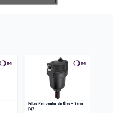
Filtro Removedor de Óleo – Série
Filtros 
F47