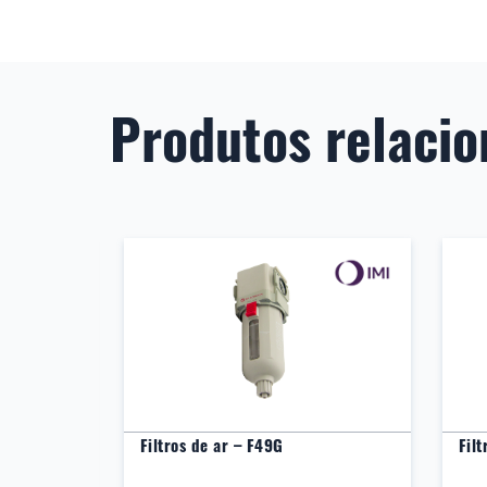
Produtos relaci
ais –
Filtros de ar – F49G
Filtr