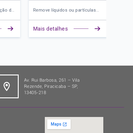
 d...
Remove líquidos ou partículas...
Aplicaçõ
Mais detalhes
Mais d
Av. Rui Barbosa, 261 – Vila
Rezende, Piracicaba – SP,
13405-218