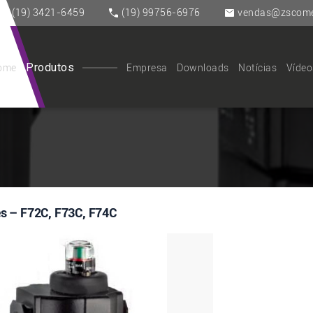
(19) 3421-6459
(19) 99756-6976
vendas@zscomer
Produtos
ome
Empresa
Downloads
Notícias
Vídeo
es – F72C, F73C, F74C