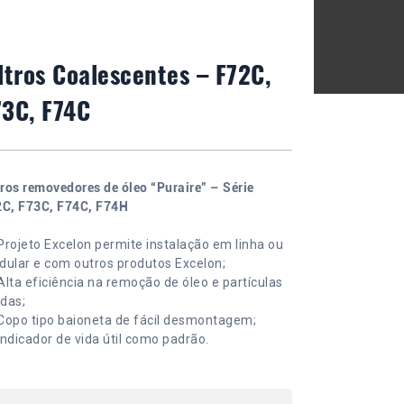
iltros Coalescentes – F72C,
73C, F74C
tros removedores de óleo “Puraire” – Série
C, F73C, F74C, F74H
Projeto Excelon permite instalação em linha ou
ular e com outros produtos Excelon;
Alta eficiência na remoção de óleo e partículas
idas;
Copo tipo baioneta de fácil desmontagem;
Indicador de vida útil como padrão.