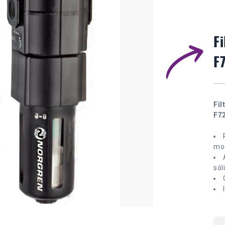
F
F
Fil
F72
mod
sól