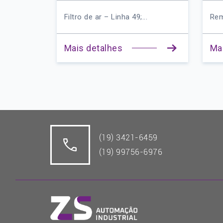
ados p...
Filtro de ar – Linha 49;...
Remov
Mais detalhes
Mais
(19) 3421-6459
(19) 99756-6976