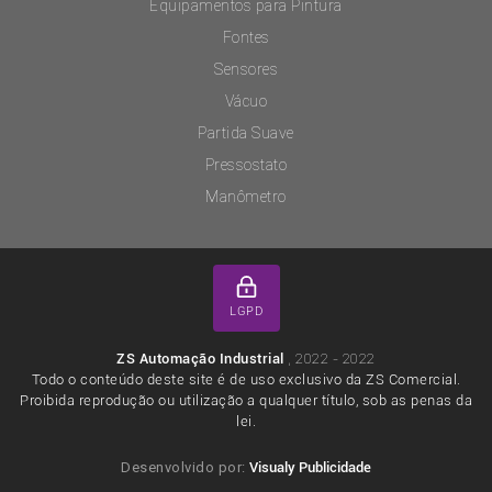
Equipamentos para Pintura
Fontes
Sensores
Vácuo
Partida Suave
Pressostato
Manômetro
LGPD
, 2022 - 2022
ZS Automação Industrial
Todo o conteúdo deste site é de uso exclusivo da ZS Comercial.
Proibida reprodução ou utilização a qualquer título, sob as penas da
lei.
Desenvolvido por:
Visualy Publicidade