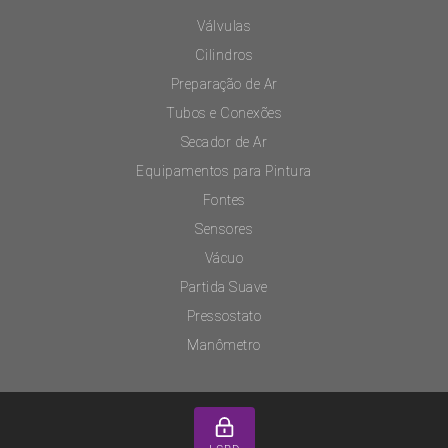
Válvulas
Cilindros
Preparação de Ar
Tubos e Conexões
Secador de Ar
Equipamentos para Pintura
Fontes
Sensores
Vácuo
Partida Suave
Pressostato
Manômetro