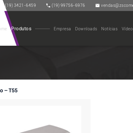
(19) 3421-6459
(19) 99756-6976
vendas@zscomer
Produtos
ome
Empresa
Downloads
Notícias
Vídeo
o – T55