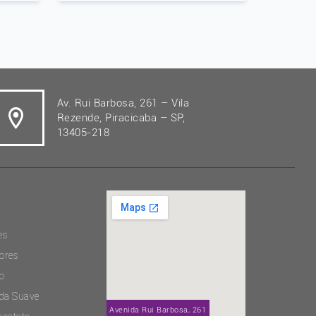
Av. Rui Barbosa, 261 – Vila
Rezende, Piracicaba – SP,
13405-218
es
ores
o
ida Suave
Avenida Rui Barbosa, 261