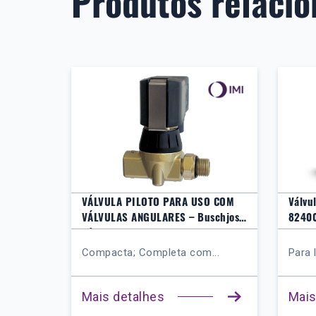
Produtos relaci
l Total
VÁLVULA PILOTO PARA USO COM
Válvul
e ICO3S
VÁLVULAS ANGULARES – Buschjost
8240
Série 84660
ver...
Compacta; Completa com...
Para 
Mais detalhes
Mais