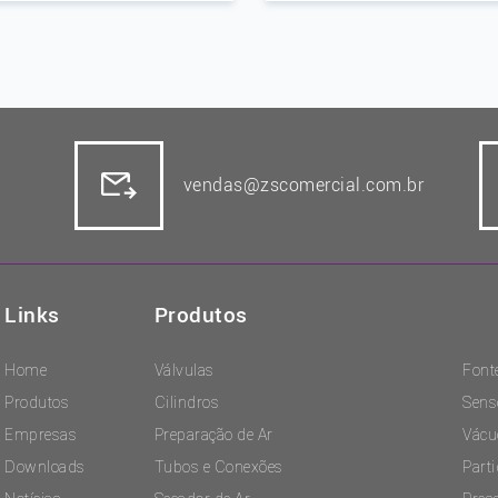
vendas@zscomercial.com.br
Links
Produtos
Home
Válvulas
Font
Produtos
Cilindros
Sens
Empresas
Preparação de Ar
Vácu
Downloads
Tubos e Conexões
Part