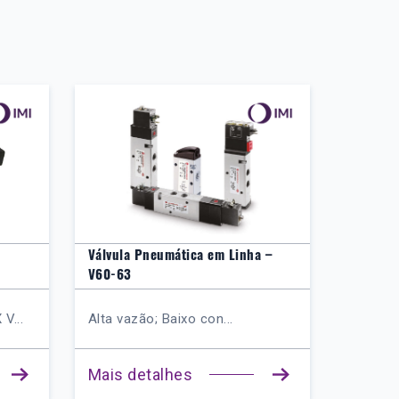
Válvula Pneumática em Linha –
Válvula 
V60-63
Série V
V...
Alta vazão; Baixo con...
Válvulas
Mais detalhes
Mais d