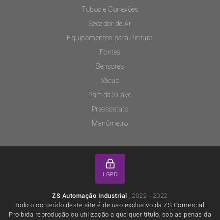
Tubos e Conexões
Secador de Ar
Equipamentos para Pintura
Fontes
Sensores
Vácuo
Partida Suave
Pressostato
Manômetro
LGPD
, 2022 - 2022
ZS Automação Industrial
Todo o conteúdo deste site é de uso exclusivo da ZS Comercial.
Proibida reprodução ou utilização a qualquer título, sob as penas da